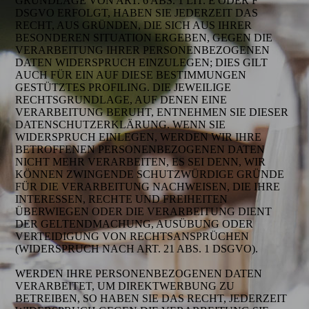
GRUNDLAGE VON ART. 6 ABS. 1 LIT. E ODER F
DSGVO ERFOLGT, HABEN SIE JEDERZEIT DAS
RECHT, AUS GRÜNDEN, DIE SICH AUS IHRER
BESONDEREN SITUATION ERGEBEN, GEGEN DIE
VERARBEITUNG IHRER PERSONENBEZOGENEN
DATEN WIDERSPRUCH EINZULEGEN; DIES GILT
AUCH FÜR EIN AUF DIESE BESTIMMUNGEN
GESTÜTZTES PROFILING. DIE JEWEILIGE
RECHTSGRUNDLAGE, AUF DENEN EINE
VERARBEITUNG BERUHT, ENTNEHMEN SIE DIESER
DATENSCHUTZERKLÄRUNG. WENN SIE
WIDERSPRUCH EINLEGEN, WERDEN WIR IHRE
BETROFFENEN PERSONENBEZOGENEN DATEN
NICHT MEHR VERARBEITEN, ES SEI DENN, WIR
KÖNNEN ZWINGENDE SCHUTZWÜRDIGE GRÜNDE
FÜR DIE VERARBEITUNG NACHWEISEN, DIE IHRE
INTERESSEN, RECHTE UND FREIHEITEN
ÜBERWIEGEN ODER DIE VERARBEITUNG DIENT
DER GELTENDMACHUNG, AUSÜBUNG ODER
VERTEIDIGUNG VON RECHTSANSPRÜCHEN
(WIDERSPRUCH NACH ART. 21 ABS. 1 DSGVO).
WERDEN IHRE PERSONENBEZOGENEN DATEN
VERARBEITET, UM DIREKTWERBUNG ZU
BETREIBEN, SO HABEN SIE DAS RECHT, JEDERZEIT