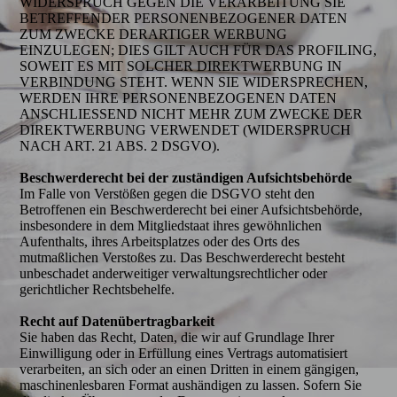
WIDERSPRUCH GEGEN DIE VERARBEITUNG SIE
BETREFFENDER PERSONENBEZOGENER DATEN
ZUM ZWECKE DERARTIGER WERBUNG
EINZULEGEN; DIES GILT AUCH FÜR DAS PROFILING,
SOWEIT ES MIT SOLCHER DIREKTWERBUNG IN
VERBINDUNG STEHT. WENN SIE WIDERSPRECHEN,
WERDEN IHRE PERSONENBEZOGENEN DATEN
ANSCHLIESSEND NICHT MEHR ZUM ZWECKE DER
DIREKTWERBUNG VERWENDET (WIDERSPRUCH
NACH ART. 21 ABS. 2 DSGVO).
Beschwerderecht bei der zuständigen Aufsichtsbehörde
Im Falle von Verstößen gegen die DSGVO steht den
Betroffenen ein Beschwerderecht bei einer Aufsichtsbehörde,
insbesondere in dem Mitgliedstaat ihres gewöhnlichen
Aufenthalts, ihres Arbeitsplatzes oder des Orts des
mutmaßlichen Verstoßes zu. Das Beschwerderecht besteht
unbeschadet anderweitiger verwaltungsrechtlicher oder
gerichtlicher Rechtsbehelfe.
Recht auf Datenüber­tragbarkeit
Sie haben das Recht, Daten, die wir auf Grundlage Ihrer
Einwilligung oder in Erfüllung eines Vertrags automatisiert
verarbeiten, an sich oder an einen Dritten in einem gängigen,
maschinenlesbaren Format aushändigen zu lassen. Sofern Sie