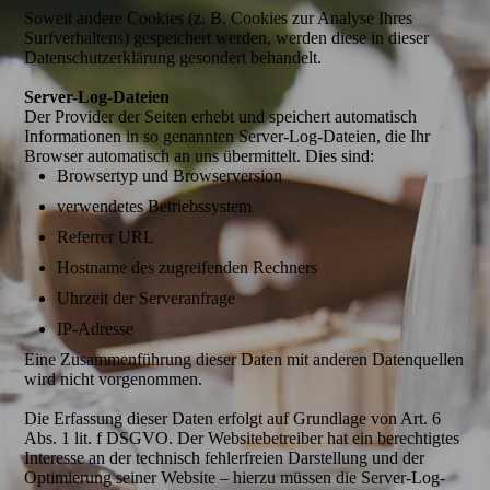
Soweit andere Cookies (z. B. Cookies zur Analyse Ihres
Surfverhaltens) gespeichert werden, werden diese in dieser
Datenschutzerklärung gesondert behandelt.
Server-Log-Dateien
Der Provider der Seiten erhebt und speichert automatisch
Informationen in so genannten Server-Log-Dateien, die Ihr
Browser automatisch an uns übermittelt. Dies sind:
Browsertyp und Browserversion
verwendetes Betriebssystem
Referrer URL
Hostname des zugreifenden Rechners
Uhrzeit der Serveranfrage
IP-Adresse
Eine Zusammenführung dieser Daten mit anderen Datenquellen
wird nicht vorgenommen.
Die Erfassung dieser Daten erfolgt auf Grundlage von Art. 6
Abs. 1 lit. f DSGVO. Der Websitebetreiber hat ein berechtigtes
Interesse an der technisch fehlerfreien Darstellung und der
Optimierung seiner Website – hierzu müssen die Server-Log-