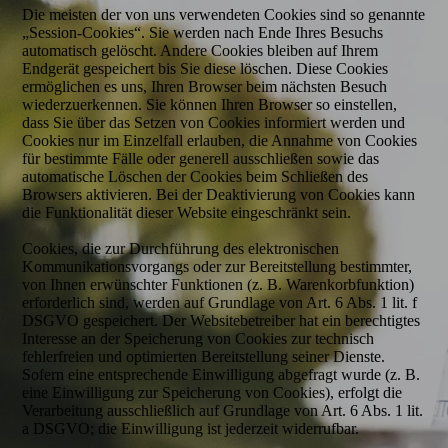
Die meisten der von uns verwendeten Cookies sind so genannte
„Session-Cookies“. Sie werden nach Ende Ihres Besuchs
automatisch gelöscht. Andere Cookies bleiben auf Ihrem
Endgerät gespeichert bis Sie diese löschen. Diese Cookies
ermöglichen es uns, Ihren Browser beim nächsten Besuch
wiederzuerkennen. Sie können Ihren Browser so einstellen,
dass Sie über das Setzen von Cookies informiert werden und
Cookies nur im Einzelfall erlauben, die Annahme von Cookies
für bestimmte Fälle oder generell ausschließen sowie das
automatische Löschen der Cookies beim Schließen des
Browsers aktivieren. Bei der Deaktivierung von Cookies kann
die Funktionalität dieser Website eingeschränkt sein.
Cookies, die zur Durchführung des elektronischen
Kommunikationsvorgangs oder zur Bereitstellung bestimmter,
von Ihnen erwünschter Funktionen (z. B. Warenkorbfunktion)
erforderlich sind, werden auf Grundlage von Art. 6 Abs. 1 lit. f
DSGVO gespeichert. Der Websitebetreiber hat ein berechtigtes
Interesse an der Speicherung von Cookies zur technisch
fehlerfreien und optimierten Bereitstellung seiner Dienste.
Sofern eine entsprechende Einwilligung abgefragt wurde (z. B.
eine Einwilligung zur Speicherung von Cookies), erfolgt die
Verarbeitung ausschließlich auf Grundlage von Art. 6 Abs. 1 lit.
a DSGVO; die Einwilligung ist jederzeit widerrufbar.