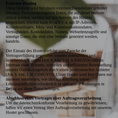
Externes Hosting
Diese Website wird bei einem externen Dienstleister gehostet
(Hoster). Personenbezogenen Daten, die auf dieser Website
erfasst werden, werden auf den Servern des Hosters
gespeichert. Hierbei kann es sich v. a. um IP-Adressen,
Kontaktanfragen, Meta- und Kommunikationsdaten,
Vertragsdaten, Kontaktdaten, Namen, Webseitenzugriffe und
sonstige Daten, die über eine Website generiert werden,
handeln.
Der Einsatz des Hosters erfolgt zum Zwecke der
Vertragserfüllung gegenüber unseren potenziellen und
bestehenden Kunden (Art. 6 Abs. 1 lit. b DSGVO) und im
Interesse einer sicheren, schnellen und effizienten Bereitstellung
unseres Online-Angebots durch einen professionellen Anbieter
(Art. 6 Abs. 1 lit. f DSGVO). Unser Hoster wird Ihre Daten nur
insoweit verarbeiten, wie dies zur Erfüllung seiner
Leistungspflichten erforderlich ist und unsere Weisungen in
Bezug auf diese Daten befolgen.
Abschluss eines Vertrages über Auftrags­verarbeitung
Um die datenschutzkonforme Verarbeitung zu gewährleisten,
haben wir einen Vertrag über Auftragsverarbeitung mit unserem
Hoster geschlossen.