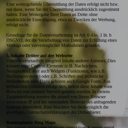
Eine weitergehende Übermittlung der Daten erfolgt nicht bzw.
nur dann, wenn Sie der Übermittlung ausdrücklich zugestimmt
haben. Eine Weitergabe Ihrer Daten an Dritte ohne
ausdrückliche Einwilligung, etwa zu Zwecken der Werbung,
erfolgt nicht.
Grundlage für die Datenverarbeitung ist Art. 6 Abs. 1 lit. b
DSGVO, der die Verarbeitung von Daten zur Erfüllung eines
Vertrags oder vorvertraglicher Maßnahmen gestattet.
5. Inhalte Dritter auf der Webseite
Unser Internetauftritt integriert Inhalte anderer Anbieter. Dies
können reine Content-Elemente (z.B. Nachrichten,
Neuigkeiten), aber auch Widgets (Funktionen, wie z.B.
Buchungssysteme) oder z.B. Schriften und technische
Bibliotheken sein. Dazu gehören auch Google Fonts. Aus
technischen Gründen erfolgt dies, indem diese Inhalte vom
Browser von anderen Servern geladen werden. In diesem
Zusammenhang werden die aktuell von Ihrem Browser
verwendete IP und der verwendete Browser des anfragenden
Systems übermittelt. Bitte beachten Sie diesbezüglich die
jeweiligen Datenschutzerklärungen der Drittanbieter.
Routenplaner Bing Maps
Wir nutzen auf unserer Webseite interaktives Kartenmaterial