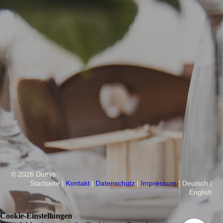
© 2026 Dottys
Startseite
|
Kontakt
|
Daten­schutz
|
Impressum
| Deutsch |
English
Cookie-Einstellungen