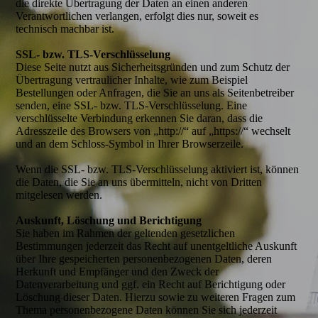
die direkte Übertragung der Daten an einen anderen
Verantwortlichen verlangen, erfolgt dies nur, soweit es
technisch machbar ist.
SSL- bzw. TLS-Verschlüsselung
Diese Seite nutzt aus Sicherheitsgründen und zum Schutz der
Übertragung vertraulicher Inhalte, wie zum Beispiel
Bestellungen oder Anfragen, die Sie an uns als Seitenbetreiber
senden, eine SSL- bzw. TLS-Verschlüsselung. Eine
verschlüsselte Verbindung erkennen Sie daran, dass die
Adresszeile des Browsers von „http://“ auf „https://“ wechselt
und an dem Schloss-Symbol in Ihrer Browserzeile.
Wenn die SSL- bzw. TLS-Verschlüsselung aktiviert ist, können
die Daten, die Sie an uns übermitteln, nicht von Dritten
mitgelesen werden.
Auskunft, Löschung und Berichtigung
Sie haben im Rahmen der geltenden gesetzlichen
Bestimmungen jederzeit das Recht auf unentgeltliche Auskunft
über Ihre gespeicherten personenbezogenen Daten, deren
Herkunft und Empfänger und den Zweck der
Datenverarbeitung und ggf. ein Recht auf Berichtigung oder
Löschung dieser Daten. Hierzu sowie zu weiteren Fragen zum
Thema personenbezogene Daten können Sie sich jederzeit