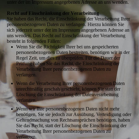
unter der im Impressum angegebenen Adresse an uns wenden.
Recht auf Einschränkung der Verarbeitung
Sie haben das Recht, die Einschränkung der Verarbeitung Ihrer
personenbezogenen Daten zu verlangen. Hierzu können Sie
sich jederzeit unter der im Impressum angegebenen Adresse an
uns wenden. Das Recht auf Einschränkung der Verarbeitung
besteht in folgenden Fällen:
Wenn Sie die Richtigkeit Ihrer bei uns gespeicherten
personenbezogenen Daten bestreiten, benötigen wir in der
Regel Zeit, um dies zu überprüfen. Für die Dauer der
Prüfung haben Sie das Recht, die Einschränkung der
Verarbeitung Ihrer personenbezogenen Daten zu
verlangen.
Wenn die Verarbeitung Ihrer personenbezogenen Daten
unrechtmäßig geschah/geschieht, können Sie statt der
Löschung die Einschränkung der Datenverarbeitung
verlangen.
Wenn wir Ihre personenbezogenen Daten nicht mehr
benötigen, Sie sie jedoch zur Ausübung, Verteidigung oder
Geltendmachung von Rechtsansprüchen benötigen, haben
Sie das Recht, statt der Löschung die Einschränkung der
Verarbeitung Ihrer personenbezogenen Daten zu
verlangen.