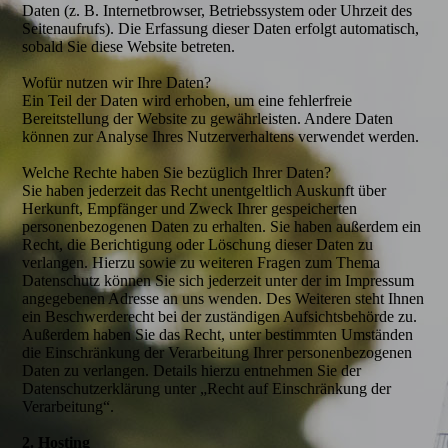
Daten (z. B. Internetbrowser, Betriebssystem oder Uhrzeit des
Seitenaufrufs). Die Erfassung dieser Daten erfolgt automatisch,
sobald Sie diese Website betreten.
Wofür nutzen wir Ihre Daten?
Ein Teil der Daten wird erhoben, um eine fehlerfreie
Bereitstellung der Website zu gewährleisten. Andere Daten
können zur Analyse Ihres Nutzerverhaltens verwendet werden.
Welche Rechte haben Sie bezüglich Ihrer Daten?
Sie haben jederzeit das Recht unentgeltlich Auskunft über
Herkunft, Empfänger und Zweck Ihrer gespeicherten
personenbezogenen Daten zu erhalten. Sie haben außerdem ein
Recht, die Berichtigung oder Löschung dieser Daten zu
verlangen. Hierzu sowie zu weiteren Fragen zum Thema
Datenschutz können Sie sich jederzeit unter der im Impressum
angegebenen Adresse an uns wenden. Des Weiteren steht Ihnen
ein Beschwerderecht bei der zuständigen Aufsichtsbehörde zu.
Außerdem haben Sie das Recht, unter bestimmten Umständen
die Einschränkung der Verarbeitung Ihrer personenbezogenen
Daten zu verlangen. Details hierzu entnehmen Sie der
Datenschutzerklärung unter „Recht auf Einschränkung der
Verarbeitung“.
2. Hosting