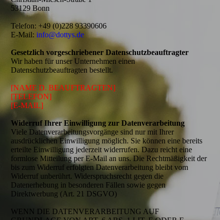
53129 Bonn
Telefon: +49 (0)228 93390606
E-Mail:
info@dottys.de
Gesetzlich vorgeschriebener Datenschutz­beauftragter
Wir haben für unser Unternehmen einen
Datenschutzbeauftragten bestellt.
[NAME D. BEAUFTRAGTEN]
[TELEFON]
[E-MAIL]
Widerruf Ihrer Einwilligung zur Datenverarbeitung
Viele Datenverarbeitungsvorgänge sind nur mit Ihrer
ausdrücklichen Einwilligung möglich. Sie können eine bereits
erteilte Einwilligung jederzeit widerrufen. Dazu reicht eine
formlose Mitteilung per E-Mail an uns. Die Rechtmäßigkeit der
bis zum Widerruf erfolgten Datenverarbeitung bleibt vom
Widerruf unberührt. Widerspruchsrecht gegen die
Datenerhebung in besonderen Fällen sowie gegen
Direktwerbung (Art. 21 DSGVO)
WENN DIE DATENVERARBEITUNG AUF