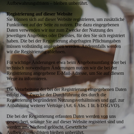
Aufbewahrungsfristen – bleiben unberührt.
Registrierung auf dieser Website
Sie können sich auf dieser Website registrieren, um zusätzliche
Funktionen auf der Seite zu nutzen. Die dazu eingegebenen
Daten verwenden wir nur zum Zwecke der Nutzung des
jeweiligen Angebotes oder Dienstes, für den Sie sich registriert
haben. Die bei der Registrierung abgefragten Pflichtangaben
müssen vollständig angegeben werden. Anderenfalls werden
wir die Registrierung ablehnen.
Für wichtige Änderungen etwa beim Angebotsumfang oder bei
technisch notwendigen Änderungen nutzen wir die bei der
Registrierung angegebene E-Mail-Adresse, um Sie auf diesem
Wege zu informieren.
Die Verarbeitung der bei der Registrierung eingegebenen Daten
erfolgt zum Zwecke der Durchführung des durch die
Registrierung begründeten Nutzungsverhältnisses und ggf. zur
Anbahnung weiterer Verträge (Art. 6 Abs. 1 lit. b DSGVO).
Die bei der Registrierung erfassten Daten werden von uns
gespeichert, solange Sie auf dieser Website registriert sind und
werden anschließend gelöscht. Gesetzliche
Aufbewahrungsfristen bleiben unberührt.