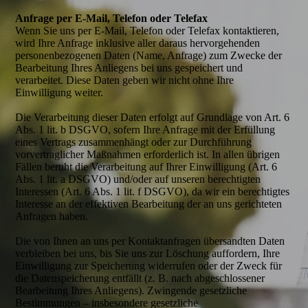
Anfrage per E-Mail, Telefon oder Telefax
Wenn Sie uns per E-Mail, Telefon oder Telefax kontaktieren,
wird Ihre Anfrage inklusive aller daraus hervorgehenden
personenbezogenen Daten (Name, Anfrage) zum Zwecke der
Bearbeitung Ihres Anliegens bei uns gespeichert und
verarbeitet. Diese Daten geben wir nicht ohne Ihre
Einwilligung weiter.
Die Verarbeitung dieser Daten erfolgt auf Grundlage von Art. 6
Abs. 1 lit. b DSGVO, sofern Ihre Anfrage mit der Erfüllung
eines Vertrags zusammenhängt oder zur Durchführung
vorvertraglicher Maßnahmen erforderlich ist. In allen übrigen
Fällen beruht die Verarbeitung auf Ihrer Einwilligung (Art. 6
Abs. 1 lit. a DSGVO) und/oder auf unseren berechtigten
Interessen (Art. 6 Abs. 1 lit. f DSGVO), da wir ein berechtigtes
Interesse an der effektiven Bearbeitung der an uns gerichteten
Anfragen haben.
Die von Ihnen an uns per Kontaktanfragen übersandten Daten
verbleiben bei uns, bis Sie uns zur Löschung auffordern, Ihre
Einwilligung zur Speicherung widerrufen oder der Zweck für
die Datenspeicherung entfällt (z. B. nach abgeschlossener
Bearbeitung Ihres Anliegens). Zwingende gesetzliche
Bestimmungen – insbesondere gesetzliche