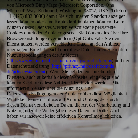
von Microsoft Bing Maps (Microsoft Corporation, One
Microsoft Way, Redmond, Washington 98052, USA. Telefon:
+1 (425) 882 8080) damit Sie sich unseren Standort anzeigen
lassen können oder eine Route dorthin planen können. Beim
Nutzen dieses Dienstes werden verschiedene persistente
Cookies durch den Anbieter gesetzt. Sie können dies über Ihre
Browsereinstellungen verhindern (Opt-Out). Falls Sie den
Dienst nutzen werden verschiedene Daten an den Anbieter
übertragen. Eine Übersicht über diese Daten finden Sie in den
Nutzungsbedingungen des Anbieters
(
https://www.microsoft.com/en-us/maps/product/terms
) und der
Datenschutzerklärung (
https://privacy.microsoft.com/de-
de/privacystatement
). Wenn Sie bei den entsprechenden
Diensten, auch außerhalb dieser Webseite, eingeloggt sind,
können Sie durch diese Anbieter identifiziert werden. Bitte
informieren Sie sich über die Nutzungs- und
Datenschutzbedingungen der Anbieter über diese Möglichkeit.
Wir haben keinen Einfluss auf Art und Umfang der durch
diesen Dienst verarbeiteten Daten, die Art der Verarbeitung und
Nutzung oder die Weitergabe dieser Daten an Dritte. Auch
haben wir insoweit keine effektiven Kontrollmöglichkeiten.