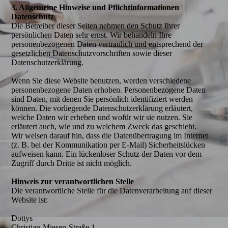
3. Allgemeine Hinweise und Pflicht­informationen
Datenschutz
Die Betreiber dieser Seiten nehmen den Schutz Ihrer
persönlichen Daten sehr ernst. Wir behandeln Ihre
personenbezogenen Daten vertraulich und entsprechend der
gesetzlichen Datenschutzvorschriften sowie dieser
Datenschutzerklärung.
Wenn Sie diese Website benutzen, werden verschiedene
personenbezogene Daten erhoben. Personenbezogene Daten
sind Daten, mit denen Sie persönlich identifiziert werden
können. Die vorliegende Datenschutzerklärung erläutert,
welche Daten wir erheben und wofür wir sie nutzen. Sie
erläutert auch, wie und zu welchem Zweck das geschieht.
Wir weisen darauf hin, dass die Datenübertragung im Internet
(z. B. bei der Kommunikation per E-Mail) Sicherheitslücken
aufweisen kann. Ein lückenloser Schutz der Daten vor dem
Zugriff durch Dritte ist nicht möglich.
Hinweis zur verantwortlichen Stelle
Die verantwortliche Stelle für die Datenverarbeitung auf dieser
Website ist:
Dottys
Christian-Miesen-Straße 1